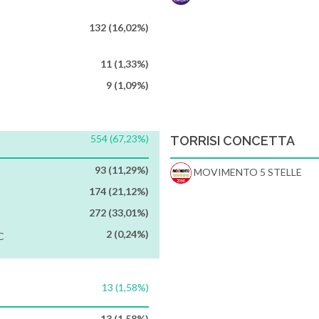
132 (16,02%)
11 (1,33%)
9 (1,09%)
554 (67,23%)
TORRISI CONCETTA
93 (11,29%)
MOVIMENTO 5 STELLE
174 (21,12%)
272 (33,01%)
2 (0,24%)
C
13 (1,58%)
13 (1,58%)